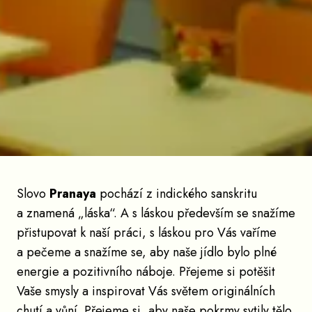
Slovo
Pranaya
pochází z indického sanskritu
a znamená „láska“. A s láskou především se snažíme
přistupovat k naší práci, s láskou pro Vás vaříme
a pečeme a snažíme se, aby naše jídlo bylo plné
energie a pozitivního náboje. Přejeme si potěšit
Vaše smysly a inspirovat Vás světem originálních
chutí a vůní. Přejeme si, aby naše pokrmy sytily tělo,