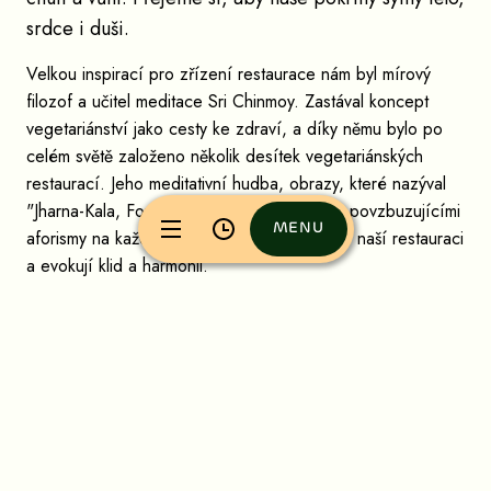
srdce i duši.
Velkou inspirací pro zřízení restaurace nám byl mírový
filozof a učitel meditace Sri Chinmoy. Zastával koncept
vegetariánství jako cesty ke zdraví, a díky němu bylo po
celém světě založeno několik desítek vegetariánských
restaurací. Jeho meditativní hudba, obrazy, které nazýval
"Jharna-Kala, Fontánové umění", i kartičky s povzbuzujícími
MENU
aforismy na každý den dotvářejí atmosféru v naší restauraci
MENU
a evokují klid a harmonii.
Mír je nejoblíbenější potrava
duše.